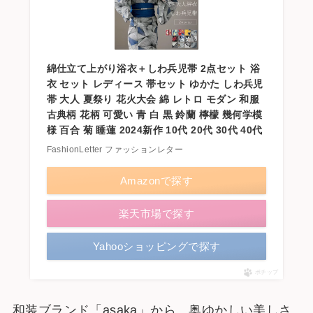
綿仕立て上がり浴衣＋しわ兵児帯 2点セット 浴
衣 セット レディース 帯セット ゆかた しわ兵児
帯 大人 夏祭り 花火大会 綿 レトロ モダン 和服
古典柄 花柄 可愛い 青 白 黒 鈴蘭 檸檬 幾何学模
様 百合 菊 睡蓮 2024新作 10代 20代 30代 40代
FashionLetter ファッションレター
Amazonで探す
楽天市場で探す
Yahooショッピングで探す
ポチップ
和装ブランド「asaka」から、奥ゆかしい美しさ