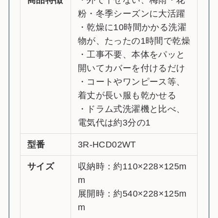
商品特徴
・外で干せない、梅雨・花
粉・冬季シーズンに大活躍
・乾燥に10時間かかる洗濯
物が、たったの1時間で乾燥
・工事不要、本体をパッと
開いてカバーを付けるだけ
・コートやワンピース等、
着丈が長い服も乾かせる
・ドラム式洗濯機と比べ、
電気代は約3分の1
型番
3R-HCD02WT
サイズ
収納時：約110×228×125m
m
展開時：約540×228×125m
m