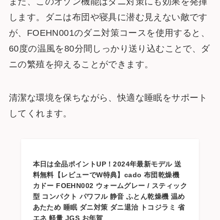
また、このオゾン機能はダニ対策にも効果を発揮
します。ダニは布団や寝具に潜む見えない敵です
が、FOEHN001のダニ対策コースを使用すると、
60度の温風を80分間しっかり送り込むことで、ダ
ニの繁殖を抑えることができます。
清潔な環境を保ちながら、快適な睡眠をサポート
してくれます。
本日は全品ポイントUP！2024年最新モデル 送
料無料【レビューでW特典】cado 布団乾燥機
カドー FOEHN002 ウォームグレー / スティック
型 コンパクト パワフル 静音 ふとん乾燥機 温め
あたため 睡眠 ダニ対策 ダニ退治 トコジラミ 省
エネ 軽量 JGS お年賀