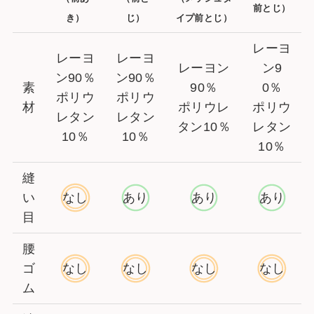
前とじ）
き）
じ）
イプ前とじ）
レーヨ
レーヨ
レーヨ
レーヨン
ン9
ン90％
ン90％
素
90％
0％
ポリウ
ポリウ
材
ポリウレ
ポリウ
レタン
レタン
タン10％
レタン
10％
10％
10％
縫
い
なし
あり
あり
あり
目
腰
ゴ
なし
なし
なし
なし
ム