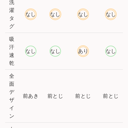
洗
濯
なし
なし
なし
なし
タ
グ
吸
汗
なし
なし
あり
なし
速
乾
全
面
デ
前あき
前とじ
前とじ
前とじ
ザ
イ
ン