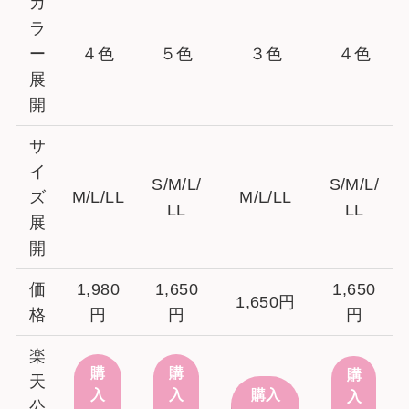
カ
ラ
ー
４色
５色
３色
４色
展
開
サ
イ
S/M/L/
S/M/L/
ズ
M/L/LL
M/L/LL
LL
LL
展
開
価
1,980
1,650
1,650
1,650円
格
円
円
円
楽
購
購
購
天
入
入
購入
入
公