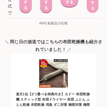
す
す
する
す
式
る
る
る
で
AIRZ各製品の比較
＼
同じ日の放送ではこちらの布団乾燥機も紹介さ
れていました！
／
楽天1位【2つ選べる特典付き】カドー 布団乾燥
機 スティック型 布団ドライヤー 布団 ふとん ふ
とん乾燥 布団乾燥 消臭 ダニ対策 梅雨対策 梅雨