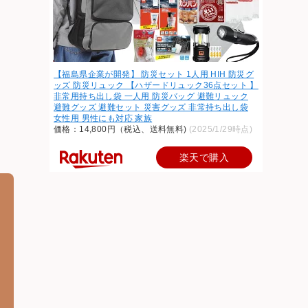
【福島県企業が開発】 防災セット 1人用 HIH 防災グ
ッズ 防災リュック 【ハザードリュック36点セット 】
非常用持ち出し袋 一人用 防災バッグ 避難リュック
避難グッズ 避難セット 災害グッズ 非常持ち出し袋
女性用 男性にも対応 家族
価格：14,800円（税込、送料無料)
(2025/1/29時点)
楽天で購入