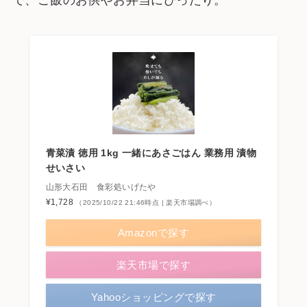
で、ご飯のお供やお弁当にぴったり。
青菜漬 徳用 1kg 一緒にあさごはん 業務用 漬物
せいさい
山形大石田 食彩処いげたや
¥1,728
（2025/10/22 21:46時点 | 楽天市場調べ）
Amazonで探す
楽天市場で探す
Yahooショッピングで探す