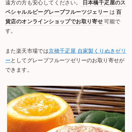
遠方の方も安心してください。
日本橋千疋屋のス
ペシャルルビーグレープフルーツジェリー
は
百
貨店のオンラインショップでお取り寄せ
可能で
す。
また楽天市場では
京橋千疋屋 自家製くりぬきゼリ
ー
としてグレープフルーツゼリーのお取り寄せが
できます。