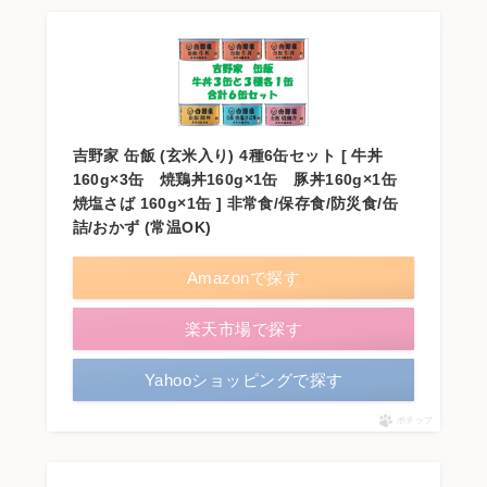
吉野家 缶飯 (玄米入り) 4種6缶セット [ 牛丼
160g×3缶 焼鶏丼160g×1缶 豚丼160g×1缶
焼塩さば 160g×1缶 ] 非常食/保存食/防災食/缶
詰/おかず (常温OK)
Amazonで探す
楽天市場で探す
Yahooショッピングで探す
ポチップ