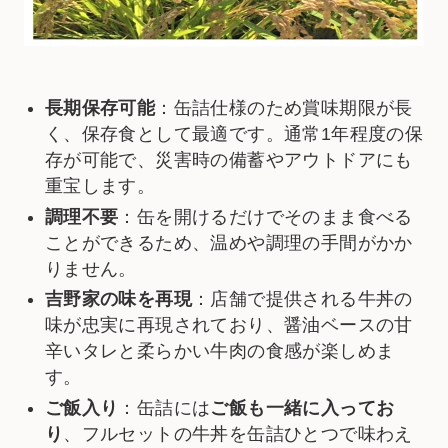
長期保存可能
：缶詰仕様のため賞味期限が長
く、保存食として最適です。通常1年程度の保
存が可能で、災害時の備蓄やアウトドアにも
重宝します。
調理不要
：缶を開けるだけでそのまま食べる
ことができるため、温めや調理の手間がかか
りません。
吉野家の味を再現
：店舗で提供される牛丼の
味が忠実に再現されており、醤油ベースの甘
辛いタレと柔らかい牛肉の食感が楽しめま
す。
ご飯入り
：缶詰には
ご飯も一緒に入ってお
り
、フルセットの牛丼を缶詰ひとつで味わえ