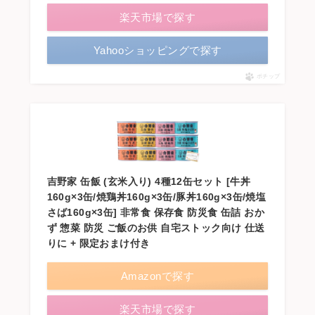
楽天市場で探す
Yahooショッピングで探す
ポチップ
吉野家 缶飯 (玄米入り) 4種12缶セット [牛丼
160g×3缶/焼鶏丼160g×3缶/豚丼160g×3缶/焼塩
さば160g×3缶] 非常食 保存食 防災食 缶詰 おか
ず 惣菜 防災 ご飯のお供 自宅ストック向け 仕送
りに + 限定おまけ付き
Amazonで探す
楽天市場で探す