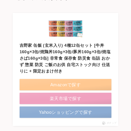
吉野家 缶飯 (玄米入り) 4種12缶セット [牛丼
160g×3缶/焼鶏丼160g×3缶/豚丼160g×3缶/焼塩
さば160g×3缶] 非常食 保存食 防災食 缶詰 おか
ず 惣菜 防災 ご飯のお供 自宅ストック向け 仕送
りに + 限定おまけ付き
Amazonで探す
楽天市場で探す
Yahooショッピングで探す
ポチップ