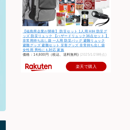
【福島県企業が開発】 防災セット 1人用 HIH 防災グ
ッズ 防災リュック 【ハザードリュック36点セット 】
非常用持ち出し袋 一人用 防災バッグ 避難リュック
避難グッズ 避難セット 災害グッズ 非常持ち出し袋
女性用 男性にも対応 家族
価格：14,800円（税込、送料無料)
(2025/1/29時点)
楽天で購入