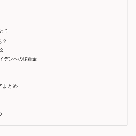
と？
る？
金
イデンへの移籍金
アまとめ
め