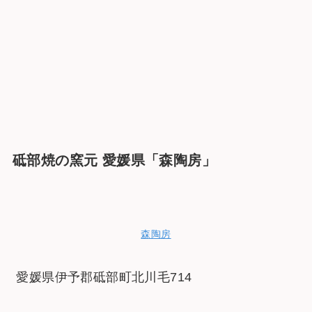
砥部焼の窯元 愛媛県「森陶房」
森陶房
愛媛県伊予郡砥部町北川毛714