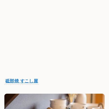
砥部焼 すこし屋