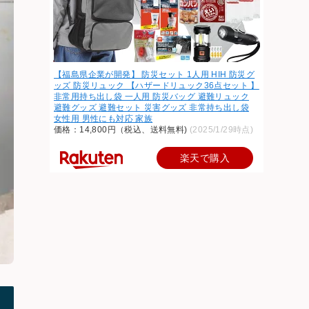
【福島県企業が開発】 防災セット 1人用 HIH 防災グ
ッズ 防災リュック 【ハザードリュック36点セット 】
非常用持ち出し袋 一人用 防災バッグ 避難リュック
避難グッズ 避難セット 災害グッズ 非常持ち出し袋
女性用 男性にも対応 家族
価格：14,800円（税込、送料無料)
(2025/1/29時点)
楽天で購入