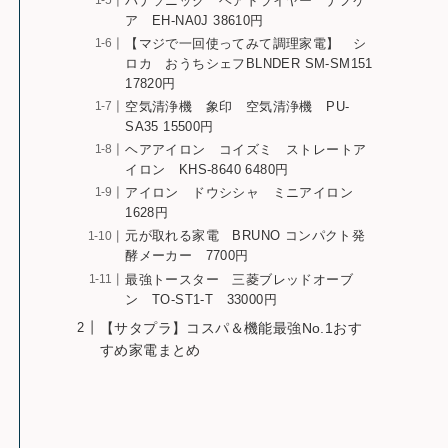
パナソニック ヘアドライヤー ナノケ
ア EH-NA0J 38610円
【マジで一回使ってみて調理家電】 シ
ロカ おうちシェフBLNDER SM-SM151
17820円
空気清浄機 象印 空気清浄機 PU-
SA35 15500円
ヘアアイロン コイズミ ストレートア
イロン KHS-8640 6480円
アイロン ドウシシャ ミニアイロン
1628円
元が取れる家電 BRUNO コンパクト発
酵メーカー 7700円
最強トースター 三菱ブレッドオーブ
ン TO-ST1-T 33000円
【サタプラ】コスパ＆機能最強No.1おす
すめ家電まとめ