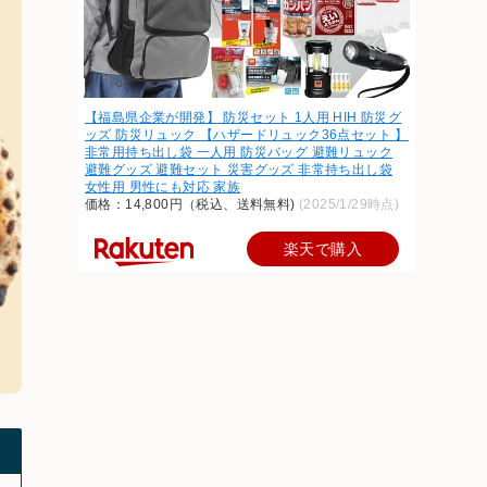
【福島県企業が開発】 防災セット 1人用 HIH 防災グ
ッズ 防災リュック 【ハザードリュック36点セット 】
非常用持ち出し袋 一人用 防災バッグ 避難リュック
避難グッズ 避難セット 災害グッズ 非常持ち出し袋
女性用 男性にも対応 家族
価格：14,800円（税込、送料無料)
(2025/1/29時点)
楽天で購入