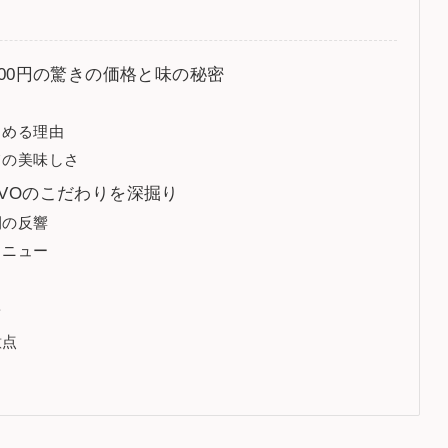
？300円の驚きの価格と味の秘密
しめる理由
ての美味しさ
EVOのこだわりを深掘り
間の反響
メニュー
ツ
意点