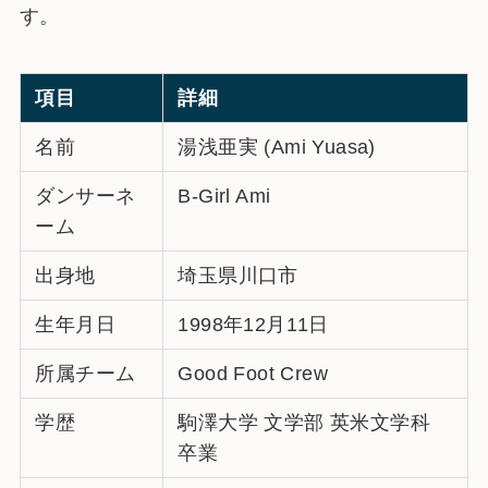
す。
項目
詳細
名前
湯浅亜実 (Ami Yuasa)
ダンサーネ
B-Girl Ami
ーム
出身地
埼玉県川口市
生年月日
1998年12月11日
所属チーム
Good Foot Crew
学歴
駒澤大学 文学部 英米文学科
卒業