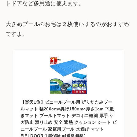
トドアなど多用途に使えます。
大きめプールのお宅は２枚使いするのがおすすめ
ですよ。
【楽天1位】ビニールプール用 折りたたみプー
ルマット 幅200cm×奥行150cm×厚さ1cm 下敷
きマット プール下マット デコボコ軽減 厚手 ケ
ガ防止 滑り止め 安全 遮熱 クッション シート ビ
ニールプール 家庭用プール 水遊び マット
FIELDOOR 1年保証 ■[送料無料]