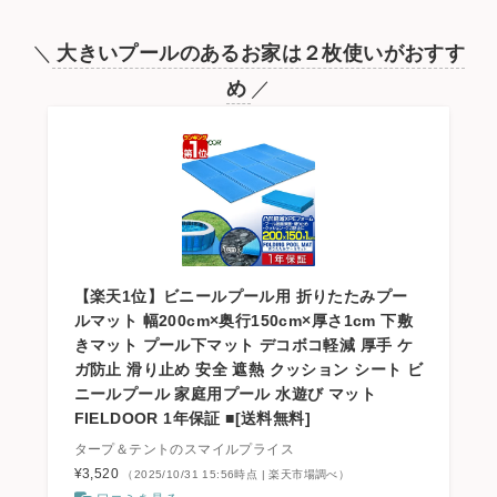
＼
大きいプールのあるお家は２枚使いがおすす
め
／
【楽天1位】ビニールプール用 折りたたみプー
ルマット 幅200cm×奥行150cm×厚さ1cm 下敷
きマット プール下マット デコボコ軽減 厚手 ケ
ガ防止 滑り止め 安全 遮熱 クッション シート ビ
ニールプール 家庭用プール 水遊び マット
FIELDOOR 1年保証 ■[送料無料]
タープ＆テントのスマイルプライス
¥3,520
（2025/10/31 15:56時点 | 楽天市場調べ）