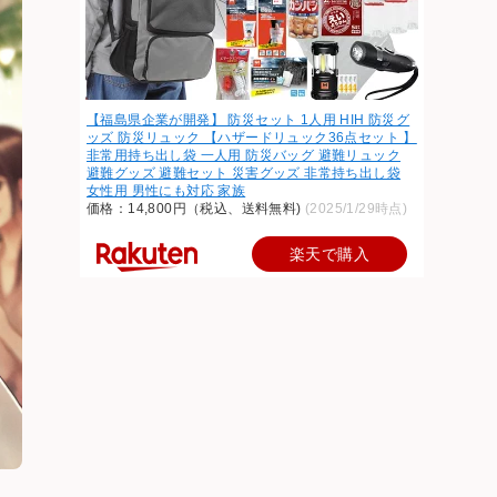
【福島県企業が開発】 防災セット 1人用 HIH 防災グ
ッズ 防災リュック 【ハザードリュック36点セット 】
非常用持ち出し袋 一人用 防災バッグ 避難リュック
避難グッズ 避難セット 災害グッズ 非常持ち出し袋
女性用 男性にも対応 家族
価格：14,800円（税込、送料無料)
(2025/1/29時点)
楽天で購入