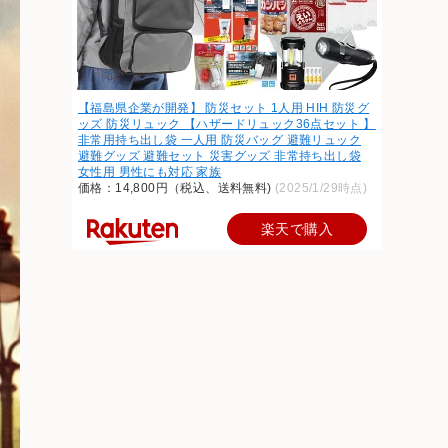
【福島県企業が開発】 防災セット 1人用 HIH 防災グ
ッズ 防災リュック 【ハザードリュック36点セット 】
非常用持ち出し袋 一人用 防災バッグ 避難リュック
避難グッズ 避難セット 災害グッズ 非常持ち出し袋
女性用 男性にも対応 家族
価格：14,800円（税込、送料無料)
(2025/1/29時点)
楽天で購入