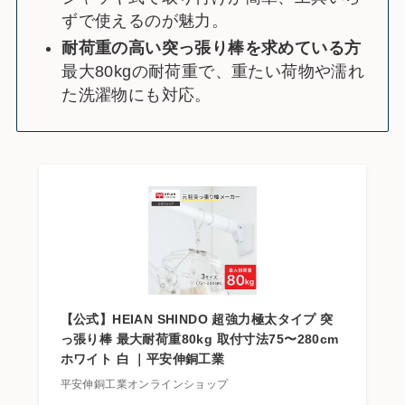
ずで使えるのが魅力。
耐荷重の高い突っ張り棒を求めている方
最大80kgの耐荷重で、重たい荷物や濡れ
た洗濯物にも対応。
【公式】HEIAN SHINDO 超強力極太タイプ 突
っ張り棒 最大耐荷重80kg 取付寸法75〜280cm
ホワイト 白 ｜平安伸銅工業
平安伸銅工業オンラインショップ