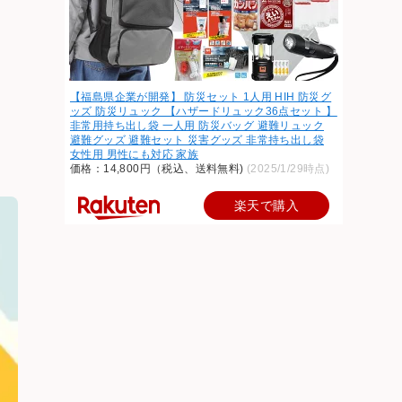
【福島県企業が開発】 防災セット 1人用 HIH 防災グ
ッズ 防災リュック 【ハザードリュック36点セット 】
非常用持ち出し袋 一人用 防災バッグ 避難リュック
避難グッズ 避難セット 災害グッズ 非常持ち出し袋
女性用 男性にも対応 家族
価格：14,800円（税込、送料無料)
(2025/1/29時点)
楽天で購入