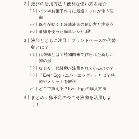
液卵の活用方法！便利な使い方を紹介
パンやお菓子作りに最適！プロが使う理
由
保存が効く！冷凍液卵の使い方と注意点
液卵を使った簡単レシピ3選
液卵とともに注目！プラントベースの代替
卵とは？
代替卵とは？植物由来で作られた新しい
卵の形
なぜ今、代替卵が注目されているのか？
「Ever Egg（エバーエッグ）」とは？特
徴やメリットを解説
どこで買える？Ever Eggの購入方法
まとめ：卵不足の今こそ液卵を活用しよ
う！