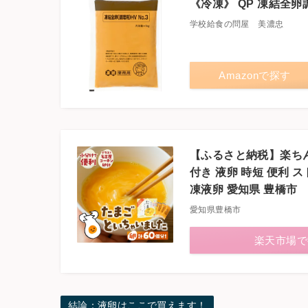
《冷凍》 QP 凍結全卵調
学校給食の問屋 美濃忠
Amazonで探す
【ふるさと納税】楽ちんた
付き 液卵 時短 便利 ス
凍液卵 愛知県 豊橋市
愛知県豊橋市
楽天市場で
結論：液卵はここで買えます！