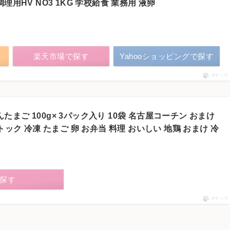
理用HV NO3 1KG 学校給食 業務用 液卵
楽天市場で探す
Yahooショッピングで探す
ポチップ
まご 100g× 3パック入り 10袋 名古屋コーチン おまけ
トック 冷凍 たまご 卵 お弁当 料理 おいしい 地鶏 おまけ 冷
探す
ポチップ