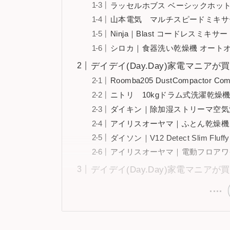
ラッセルホブス ベーシックホッ
山本電気 マルチスピードミキサー Ma
Ninja｜Blast コードレスミキサー
シロカ｜食器洗い乾燥機 オートオー
デイデイ(Day.Day)家電マニ
Roomba205 DustCompactor 
ニトリ 10kgドラム式洗濯乾燥
ダイキン｜除加湿ストリーマ空気清浄
アイリスオーヤマ｜ふとん乾燥機カラリ
ダイソン｜V12 Detect Slim Fluf
アイリスオーヤマ｜電動フロアワイパ
デイデイ(Day.Day)家電マニ