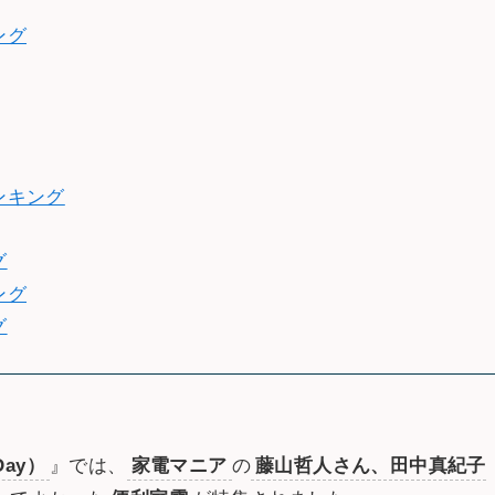
ング
ンキング
グ
ング
グ
Day）
』では、
家電マニア
の
藤山哲人さん、田中真紀子