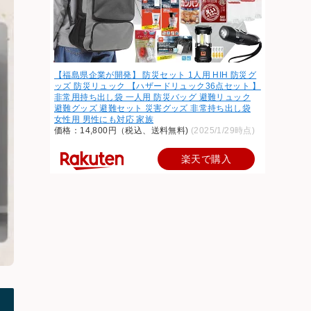
【福島県企業が開発】 防災セット 1人用 HIH 防災グ
ッズ 防災リュック 【ハザードリュック36点セット 】
非常用持ち出し袋 一人用 防災バッグ 避難リュック
避難グッズ 避難セット 災害グッズ 非常持ち出し袋
女性用 男性にも対応 家族
価格：14,800円（税込、送料無料)
(2025/1/29時点)
楽天で購入