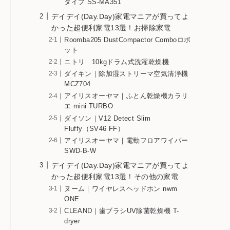
タイプ SS-MA351
デイデイ(Day.Day)家電マニアが買ってよ
かった超便利家電13選！お掃除家電
Roomba205 DustCompactor Comboロボ
ット
ニトリ 10kgドラム式洗濯乾燥機
ダイキン｜除加湿ストリーマ空気清浄機
MCZ704
アイリスオーヤマ｜ふとん乾燥機カラリ
エ mini TURBO
ダイソン｜V12 Detect Slim
Fluffy（SV46 FF）
アイリスオーヤマ｜電動フロアワイパー
SWD-B-W
デイデイ(Day.Day)家電マニアが買ってよ
かった超便利家電13選！その他の家電
ヌーム｜ワイヤレスヘッドホン nwm
ONE
CLEAND｜歯ブラシUV除菌乾燥機 T-
dryer